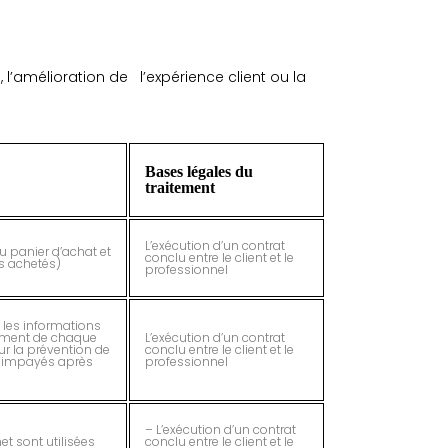
i, l’amélioration de l’expérience client ou la
Bases légales du
traitement
L’exécution d’un contrat
u panier d’achat et
conclu entre le client et le
s achetés)
professionnel
 les informations
yement de chaque
L’exécution d’un contrat
r la prévention de
conclu entre le client et le
s impayés après
professionnel
– L’exécution d’un contrat
et sont utilisées
conclu entre le client et le