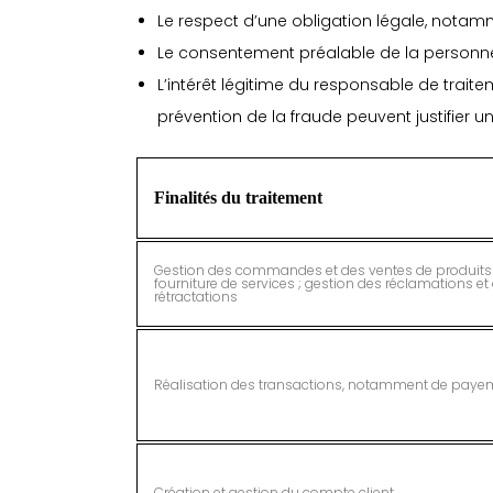
Le respect d’une obligation légale, notam
Le consentement préalable de la personn
L’intérêt légitime du responsable de traitem
prévention de la fraude peuvent justifier 
Finalités du traitement
Gestion des commandes et des ventes de produits
fourniture de services ; gestion des réclamations et
rétractations
Réalisation des transactions, notamment de paye
Création et gestion du compte client