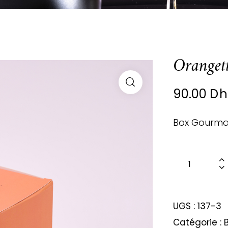
Orangett
90.00
Dh
Box Gourman
UGS :
137-3
Catégorie :