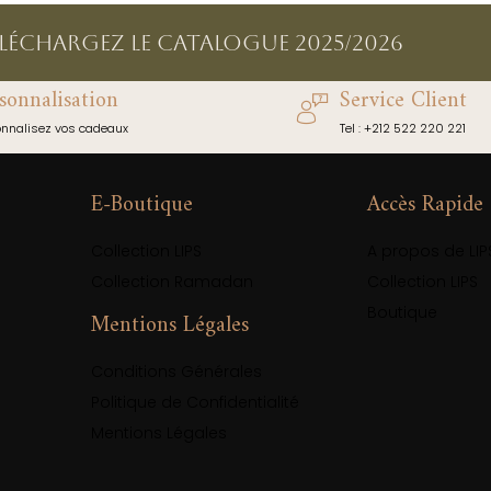
éléchargez le catalogue 2025/2026
sonnalisation
Service Client
onnalisez vos cadeaux
Tel : +212 522 220 221
E-Boutique
Accès Rapide
Collection LIPS
A propos de LIP
Collection Ramadan
Collection LIPS
Boutique
Mentions Légales
Conditions Générales
Politique de Confidentialité
Mentions Légales