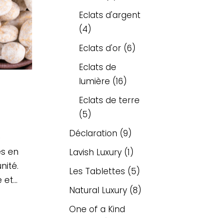
Eclats d'argent
4
Eclats d'or
6
Eclats de
lumière
16
Eclats de terre
5
Déclaration
9
e
es en
Lavish Luxury
1
nité.
Les Tablettes
5
 et…
Natural Luxury
8
One of a Kind