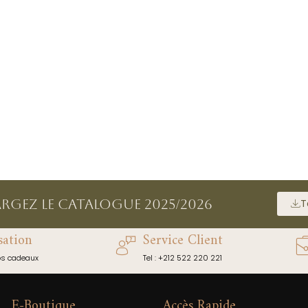
argez le catalogue 2025/2026
T
sation
Service Client
os cadeaux
Tel : +212 522 220 221
E-Boutique
Accès Rapide