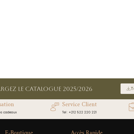
argez le catalogue 2025/2026
T
sation
Service Client
os cadeaux
Tel : +212 522 220 221
E-Boutique
Accès Rapide