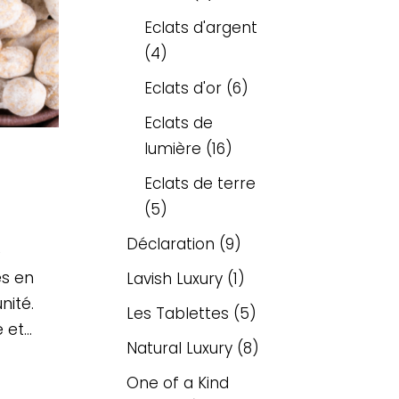
Eclats d'argent
4
Eclats d'or
6
Eclats de
lumière
16
Eclats de terre
5
Déclaration
9
e
es en
Lavish Luxury
1
nité.
Les Tablettes
5
 et…
Natural Luxury
8
One of a Kind