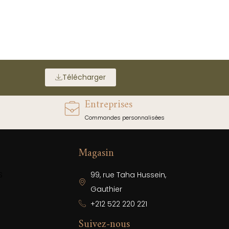
Télécharger
Entreprises
Commandes personnalisées
Magasin
S
99, rue Taha Hussein,
Gauthier
+212 522 220 221
Suivez-nous