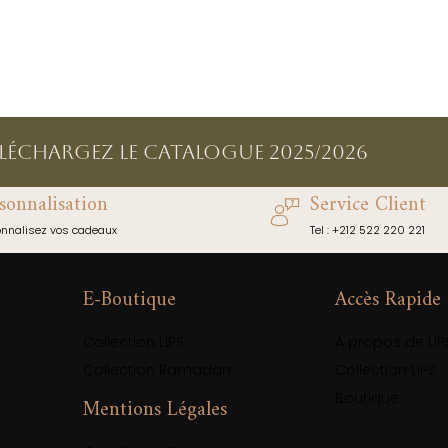
éléchargez le catalogue 2025/2026
sonnalisation
Service Client
onnalisez vos cadeaux
Tel : +212 522 220 221
E-Boutique
Accès Rapide
Collection LIPS
A propos de LIP
Collection Ramadan
Collection LIPS
Boutique
Mentions Légales