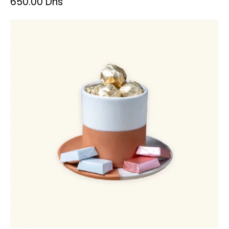
650.00
Dhs