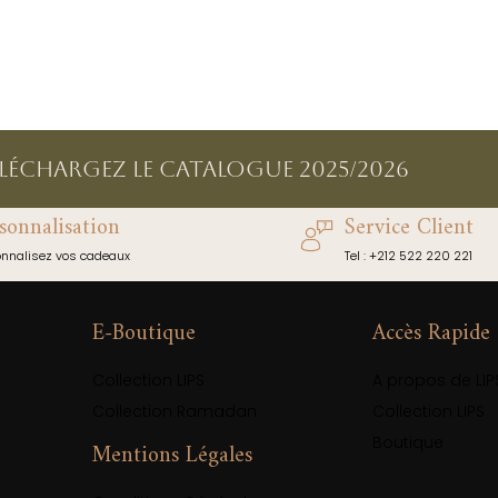
éléchargez le catalogue 2025/2026
sonnalisation
Service Client
onnalisez vos cadeaux
Tel : +212 522 220 221
E-Boutique
Accès Rapide
Collection LIPS
A propos de LIP
Collection Ramadan
Collection LIPS
Boutique
Mentions Légales