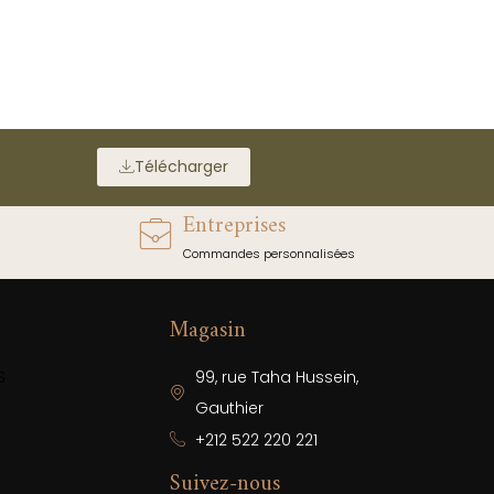
Télécharger
Entreprises
Commandes personnalisées
Magasin
S
99, rue Taha Hussein,
Gauthier
+212 522 220 221
Suivez-nous